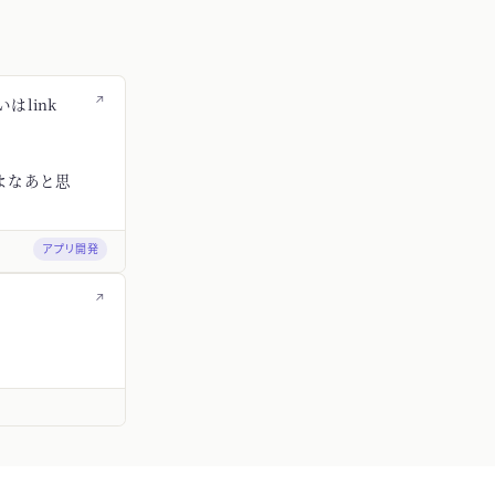
↗
はlink
よなあと思
アプリ開発
↗