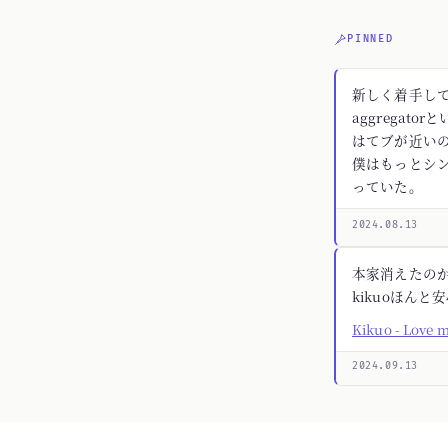
PINNED
新しく着手してる
aggregato
はてブが近いの
僕はもっとシ
っていた。
2024.08.13
本家消えたの
kikuoほんと
Kikuo - Love 
2024.09.13