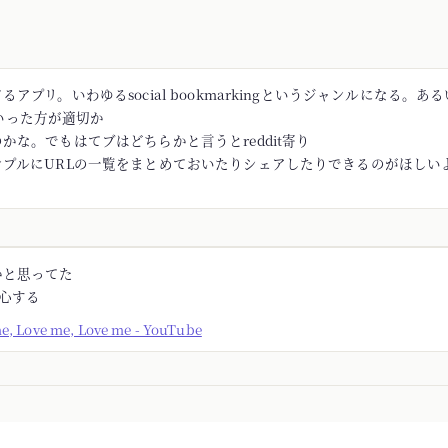
アプリ。いわゆるsocial bookmarkingというジャンルになる。あるい
rといった方が適切か
かな。でもはてブはどちらかと言うとreddit寄り
ンプルにURLの一覧をまとめておいたりシェアしたりできるのがほしい
かと思ってた
安心する
me, Love me, Love me - YouTube