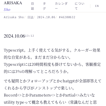
ARISAKA
Skip to main content
日
タ
カレンダ
につい
EN
Sho
誌
グ
ー
て
Arisaka Sho
日誌
2024.10.06
#46200632
2024.10.06
13:12
Typescript。上手く使えてる気がする。クルーガー効果
的な自覚がある。まだまだ分からない。
Typescriptには20時間程度も掛けてないから、客観推定
的には3%の理解ってところだろうか。
でも疑問とかフォローアップとかchatgptが全部即答えて
くれるから学びがノンストップで楽しい。
Record<>とかParameters<>とかPartial<>みたいな
utility typeって概念も教えてもらい（常識なんだと思