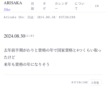
ARISAKA
Skip to main content
日
タ
カレンダ
につい
EN
Sho
誌
グ
ー
て
Arisaka Sho
日誌
2024.08.30
#3f20c288
2024.08.30
12:03
去年前半期がわりと資格の年で国家資格と4つくらい取っ
たけど
来年も資格の年になりそう
#3f20c288
共有