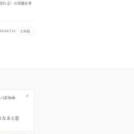
に流れる）の乖離を考
b6ab31e
共有
↗
はlink
よなあと思