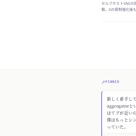
セルフホストSNSの
察。Xの規制強化後
PINNED
新しく着手してる
aggregato
はてブが近いの
僕はもっとシ
っていた。