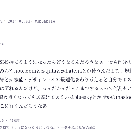
誌
2024.08.03
#3b6ab31e
56
SNS持てるようになったらどうなるんだろうなぁ。でも自分
んなnote.comとかqiitaとかhatenaとか使うんだよな。
守とか機能・デザイン・SEO最適化まわり考えると自分でホ
は至れるんだけど、なんだかんだそこまでする人って何割もい
め強くなっても居続けてあるいはblueskyとか誰かのmasto
こに行くんだろうなあ
4.6 · AI概要
Sを持てるようになったらどうなる。データ主権と現実の乖離