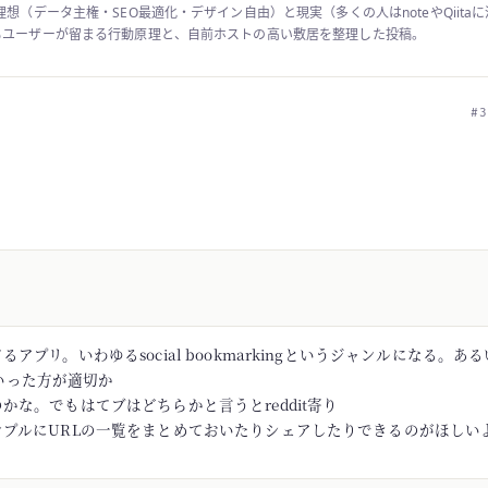
理想（データ主権・SEO最適化・デザイン自由）と現実（多くの人はnoteやQiita
もユーザーが留まる行動原理と、自前ホストの高い敷居を整理した投稿。
#3
アプリ。いわゆるsocial bookmarkingというジャンルになる。あるい
rといった方が適切か
かな。でもはてブはどちらかと言うとreddit寄り
ンプルにURLの一覧をまとめておいたりシェアしたりできるのがほしい