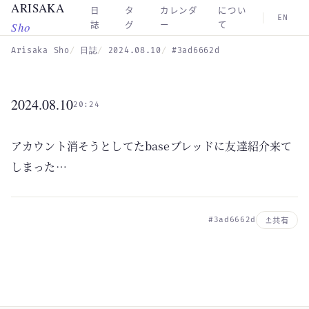
ARISAKA
Skip to main content
日
タ
カレンダ
につい
EN
Sho
誌
グ
ー
て
Arisaka Sho
日誌
2024.08.10
#3ad6662d
2024.08.10
20:24
アカウント消そうとしてたbaseブレッドに友達紹介来て
しまった…
#3ad6662d
共有