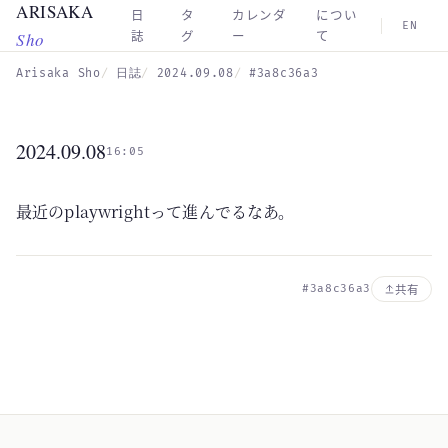
ARISAKA
Skip to main content
日
タ
カレンダ
につい
EN
Sho
誌
グ
ー
て
Arisaka Sho
日誌
2024.09.08
#3a8c36a3
2024.09.08
16:05
最近のplaywrightって進んでるなあ。
#3a8c36a3
共有