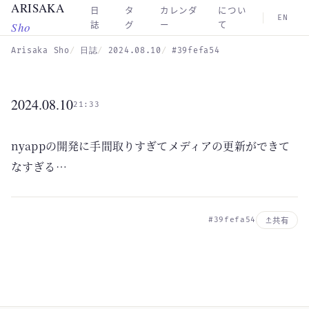
ARISAKA
Skip to main content
日
タ
カレンダ
につい
EN
Sho
誌
グ
ー
て
Arisaka Sho
日誌
2024.08.10
#39fefa54
2024.08.10
21:33
nyappの開発に手間取りすぎてメディアの更新ができて
なすぎる…
#39fefa54
共有