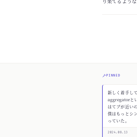
り果てるような
PINNED
新しく着手してる
aggregato
はてブが近いの
僕はもっとシ
っていた。
2024.08.13