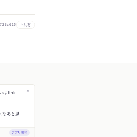
る
728c615
共有
↗
はlink
よなあと思
アプリ開発