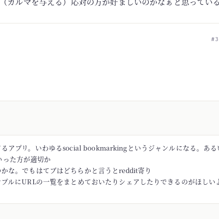
（カルマを与える）応対の方が好ましいのかなぁと思ってい
#3
アプリ。いわゆるsocial bookmarkingというジャンルになる。あるい
rといった方が適切か
かな。でもはてブはどちらかと言うとreddit寄り
ンプルにURLの一覧をまとめておいたりシェアしたりできるのがほしい