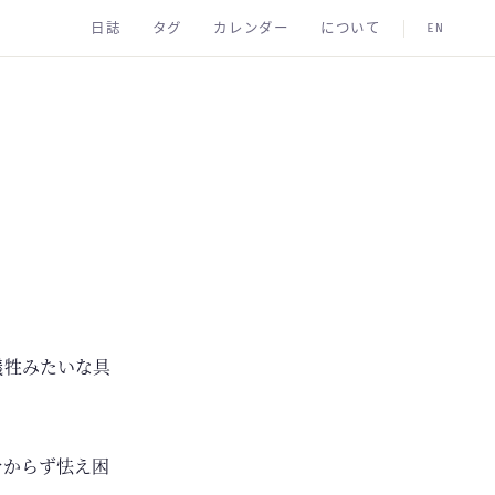
日誌
タグ
カレンダー
について
EN
犠牲みたいな具
分からず怯え困