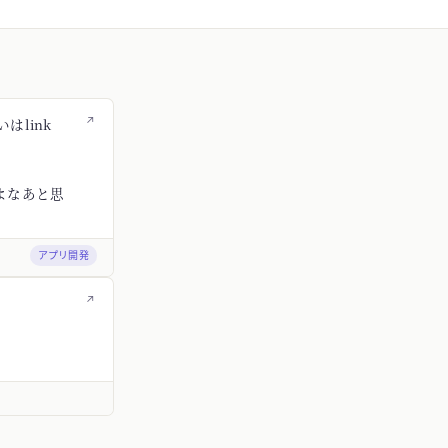
↗
はlink
よなあと思
アプリ開発
↗