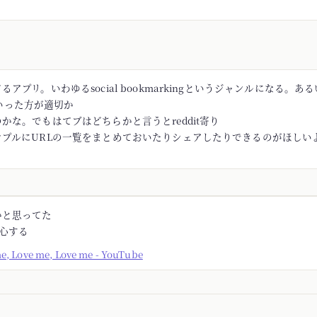
アプリ。いわゆるsocial bookmarkingというジャンルになる。あるい
rといった方が適切か
かな。でもはてブはどちらかと言うとreddit寄り
ンプルにURLの一覧をまとめておいたりシェアしたりできるのがほしい
かと思ってた
安心する
me, Love me, Love me - YouTube