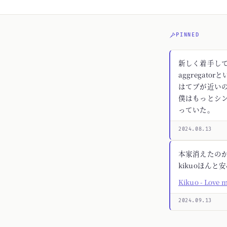
PINNED
新しく着手してる
aggregato
はてブが近いの
僕はもっとシ
っていた。
2024.08.13
本家消えたの
kikuoほんと
Kikuo - Love 
2024.09.13