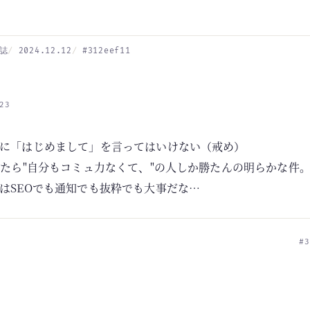
誌
2024.12.12
#312eef11
23
に「はじめまして」を言ってはいけない（戒め）
ったら"自分もコミュ力なくて、"の人しか勝たんの明らかな件
はSEOでも通知でも抜粋でも大事だな…
#3