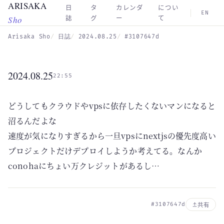
ARISAKA
Skip to main content
日
タ
カレンダ
につい
EN
Sho
誌
グ
ー
て
Arisaka Sho
日誌
2024.08.25
#3107647d
2024.08.25
22:55
どうしてもクラウドやvpsに依存したくないマンになると
沼るんだよな
速度が気になりすぎるから一旦vpsにnextjsの優先度高い
プロジェクトだけデプロイしようか考えてる。なんか
conohaにちょい万クレジットがあるし…
#3107647d
共有