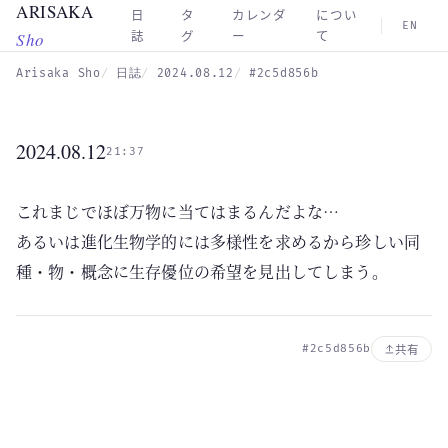
ARISAKA
Skip to main content
日
タ
カレンダ
につい
EN
Sho
誌
グ
ー
て
Arisaka Sho
日誌
2024.08.12
#2c5d856b
2024.08.12
21:37
これまじでほぼ万物に当てはまるんだよな…
あるいは進化生物学的には多様性を求めるから珍しい同
種・物・概念に生存優位の希望を見出してしまう。
#2c5d856b
共有