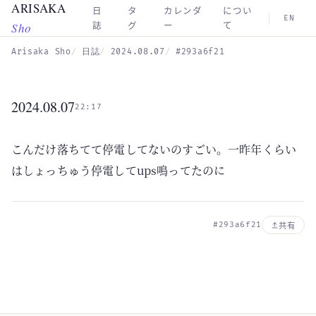
ARISAKA
Skip to main content
日
タ
カレンダ
につい
EN
Sho
誌
グ
ー
て
Arisaka Sho
日誌
2024.08.07
#293a6f21
2024.08.07
22:17
こんだけ落ちてて停電してないのすごい。一昨年くらい
はしょっちゅう停電してups鳴ってたのに
#293a6f21
共有