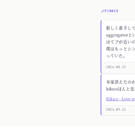
PINNED
新しく着手してる
aggregato
はてブが近いの
僕はもっとシ
っていた。
2024.08.13
本家消えたの
kikuoほんと
Kikuo - Love 
2024.09.13