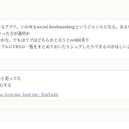
アプリ。いわゆるsocial bookmarkingというジャンルになる。あるい
rといった方が適切か
かな。でもはてブはどちらかと言うとreddit寄り
ンプルにURLの一覧をまとめておいたりシェアしたりできるのがほしい
かと思ってた
安心する
me, Love me, Love me - YouTube