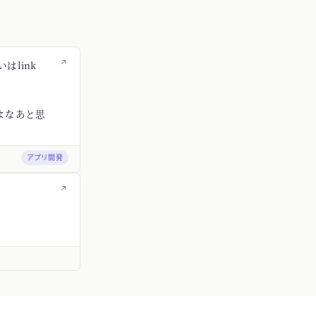
↗
はlink
よなあと思
アプリ開発
↗