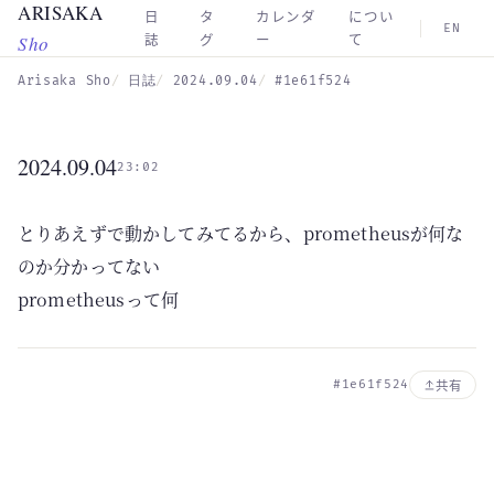
ARISAKA
Skip to main content
日
タ
カレンダ
につい
EN
Sho
誌
グ
ー
て
Arisaka Sho
日誌
2024.09.04
#1e61f524
2024.09.04
23:02
とりあえずで動かしてみてるから、prometheusが何な
のか分かってない
prometheusって何
#1e61f524
共有