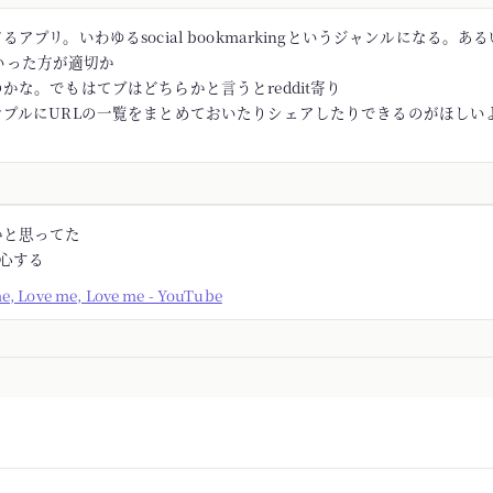
アプリ。いわゆるsocial bookmarkingというジャンルになる。あるい
rといった方が適切か
かな。でもはてブはどちらかと言うとreddit寄り
ンプルにURLの一覧をまとめておいたりシェアしたりできるのがほしい
かと思ってた
安心する
me, Love me, Love me - YouTube