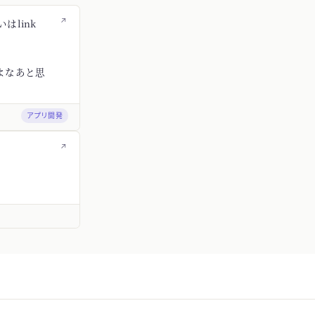
↗
はlink
よなあと思
アプリ開発
↗