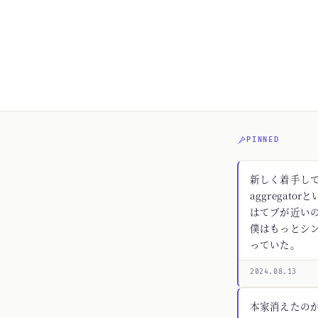
PINNED
新しく着手してる
aggregato
はてブが近いの
僕はもっとシ
っていた。
2024.08.13
本家消えたの