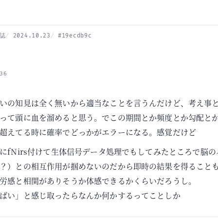
誌
2024.10.23
#19ecdb9c
36
いの知見は全く無いから適当なことを言うんだけど、考え事
って頭に血を溜めると思う。でこの期間とか頻度とか勾配と
超えてる時に確率でどっかがエラーになる。感覚だけど
にfNirs付けて生体信号データ処理でもしてみたところで脳
？）との相互作用が掴めないのだから即時の結果を得ること
労感と相関がありそうか体感できるかくらいだろうし。
ばい」と感じ取ったらなんか何かするってことしか