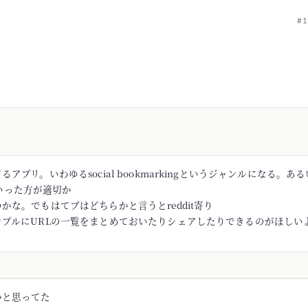
#1
アプリ。いわゆるsocial bookmarkingというジャンルになる。あるい
rといった方が適切か
かな。でもはてブはどちらかと言うとreddit寄り
ンプルにURLの一覧をまとめておいたりシェアしたりできるのがほしい
かと思ってた