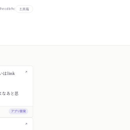
9ecdb9c
共有
↗
はlink
よなあと思
アプリ開発
↗