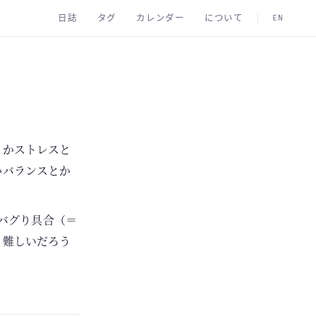
日誌
タグ
カレンダー
について
EN
とかストレスと
かバランスとか
のバグり具合（＝
も難しいだろう