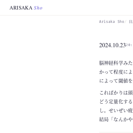
Skip to main content
ARISAKA
Sho
Arisaka Sho
日
2024.10.23
20:
脳神経科学みた
かって程度によ
によって閾値を
こればかりは頭
どう定量化する
し。せいぜい疲
結局「なんかや