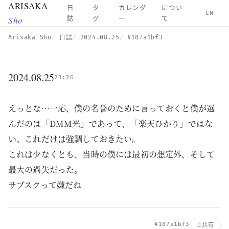
ARISAKA
Skip to main content
日
タ
カレンダ
につい
EN
Sho
誌
グ
ー
て
Arisaka Sho
日誌
2024.08.25
#187a1bf3
2024.08.25
23:26
えっとな…一応、僕の名誉のために言っておくと僕が選
んだのは「DMM光」であって、「楽天ひかり」ではな
い。これだけは強調しておきたい。
これは少なくとも、当時の僕には最初の想定外、そして
最大の過失だった。
サブスクって嫌だね
#187a1bf3
共有