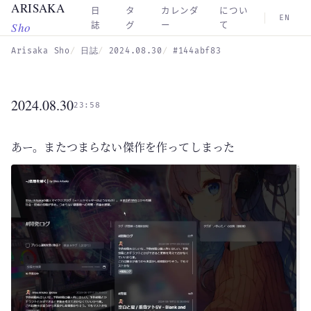
ARISAKA
Skip to main content
日
タ
カレンダ
につい
EN
Sho
誌
グ
ー
て
Arisaka Sho
日誌
2024.08.30
#144abf83
2024.08.30
23:58
あー。またつまらない傑作を作ってしまった