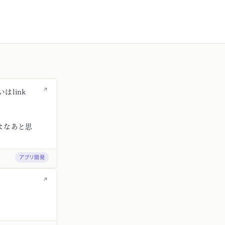
↗
はlink
よなあと思
アプリ開発
↗