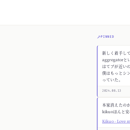
PINNED
新しく着手してる
aggregato
はてブが近いの
僕はもっとシ
っていた。
2024.08.13
本家消えたの
kikuoほんと
Kikuo - Love 