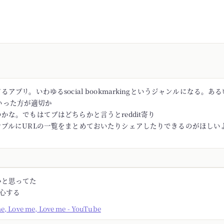
アプリ。いわゆるsocial bookmarkingというジャンルになる。あるい
rといった方が適切か
かな。でもはてブはどちらかと言うとreddit寄り
ンプルにURLの一覧をまとめておいたりシェアしたりできるのがほしい
かと思ってた
安心する
me, Love me, Love me - YouTube