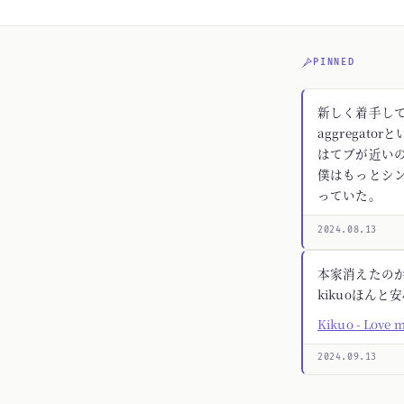
PINNED
新しく着手してる
aggregato
はてブが近いの
僕はもっとシ
っていた。
2024.08.13
本家消えたの
kikuoほんと
Kikuo - Love 
2024.09.13