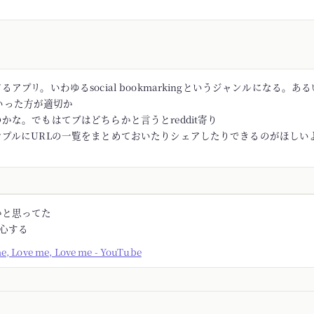
アプリ。いわゆるsocial bookmarkingというジャンルになる。あるい
rといった方が適切か
かな。でもはてブはどちらかと言うとreddit寄り
ンプルにURLの一覧をまとめておいたりシェアしたりできるのがほしい
かと思ってた
安心する
me, Love me, Love me - YouTube