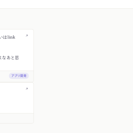
↗
はlink
よなあと思
アプリ開発
↗