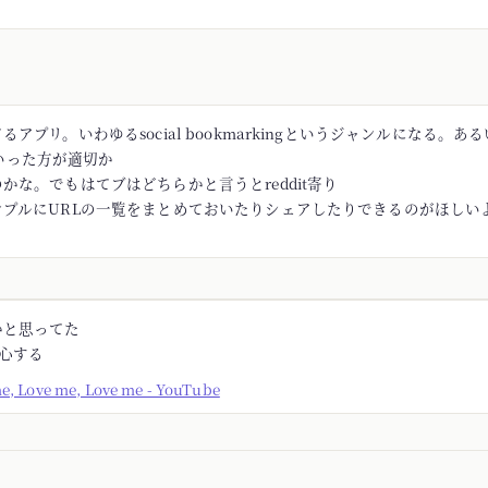
アプリ。いわゆるsocial bookmarkingというジャンルになる。あるい
rといった方が適切か
かな。でもはてブはどちらかと言うとreddit寄り
ンプルにURLの一覧をまとめておいたりシェアしたりできるのがほしい
かと思ってた
安心する
me, Love me, Love me - YouTube