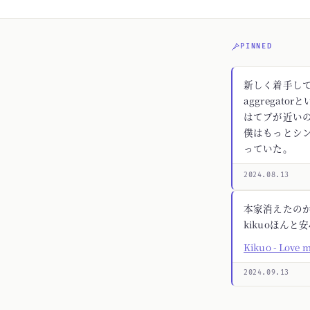
PINNED
新しく着手してる
aggregato
はてブが近いの
僕はもっとシ
っていた。
2024.08.13
本家消えたの
kikuoほんと
Kikuo - Love 
2024.09.13