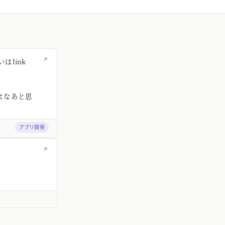
↗
はlink
よなあと思
アプリ開発
↗