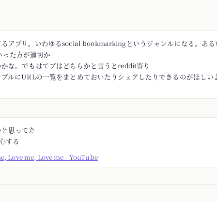
アプリ。いわゆるsocial bookmarkingというジャンルになる。あるい
rといった方が適切か
かな。でもはてブはどちらかと言うとreddit寄り
ンプルにURLの一覧をまとめておいたりシェアしたりできるのがほしい
かと思ってた
安心する
me, Love me, Love me - YouTube