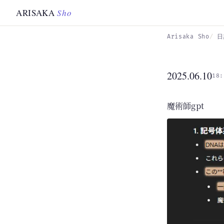
Skip to main content
ARISAKA
Sho
Arisaka Sho
日
2025.06.10
18:
魔術師gpt