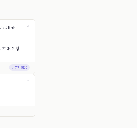
↗
はlink
よなあと思
アプリ開発
↗