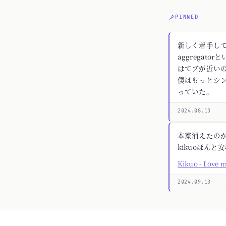
PINNED
新しく着手してる
aggregato
はてブが近いの
僕はもっとシ
っていた。
2024.08.13
本家消えたの
kikuoほんと
Kikuo - Love 
2024.09.13