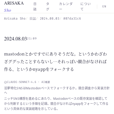
ARISAKA
Skip to main content
日
タ
カレンダ
につい
EN
Sho
誌
グ
ー
て
Arisaka Sho
日誌
2024.08.03
#07da31c6
2024.08.03
21:09
mastodonとかですでにありそうだな。というかわざわ
ざググったことすらないし…それっぽい競合がなければ
作る、というかnyappをフォークする
CLAUDE-SONNET-4.6 · AI概要
淫夢特化SNSはMastodonベースでフォークするか。競合調査から実装方針
へ
ニッチSNS構想を進めるにあたり、Mastodonベースの既存実装を確認して
から判断するという手順を記録。競合がなければnyappをフォークして作る
という具体的な実装経路を示している。