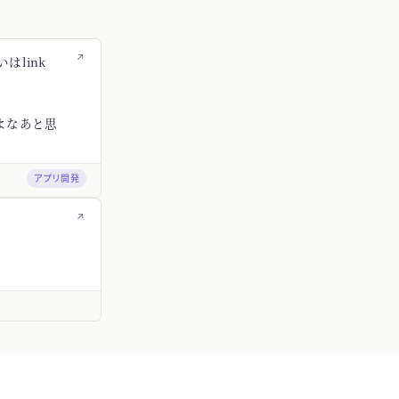
↗
はlink
よなあと思
アプリ開発
↗