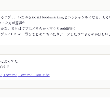
アプリ。いわゆるsocial bookmarkingというジャンルになる。あるい
rといった方が適切か
かな。でもはてブはどちらかと言うとreddit寄り
ンプルにURLの一覧をまとめておいたりシェアしたりできるのがほしい
かと思ってた
安心する
me, Love me, Love me - YouTube