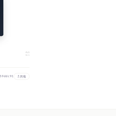
59ddc91
共有