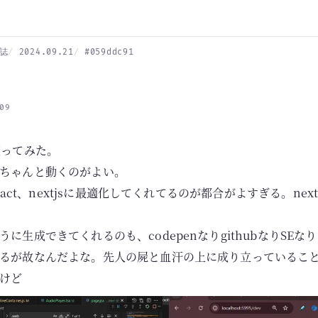
誌
2024.09.21
#059ddc91
09
使ってみた。
ちゃんと動くのがよい。
らreact、nextjsに最適化してくれてるのが都合がよすぎる。ne
に生成できてくれるのも、codepenなりgithubなりSEな
るが故なんだよな。先人の屍と血汗の上に成り立っているこ
けど