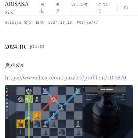
ARISAKA
Skip to main content
日
タ
カレンダ
につい
EN
Sho
誌
グ
ー
て
Arisaka Sho
日誌
2024.10.18
#02f4e777
2024.10.18
21:52
良パズル
https://www.chess.com/puzzles/problem/1103870