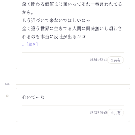
深く関わる価値まじ無いってそれ一番言われてる
から。
もう近づいて来ないでほしいにゃ
全く違う世界に生きてる人間に興味無いし煩わさ
れるのも本当に反吐が出るンゴ
… [続き]
共有
#08dc02b1
20h
心いてーな
共有
#9f29f6e5