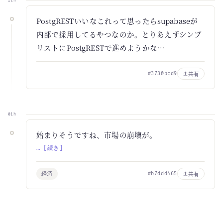
21h
PostgRESTいいなこれって思ったらsupabaseが
内部で採用してるやつなのか。とりあえずシンプ
リストにPostgRESTで進めようかな…
共有
#3730bcd9
01h
始まりそうですね、市場の崩壊が。
… [続き]
経済
共有
#b7ddd465