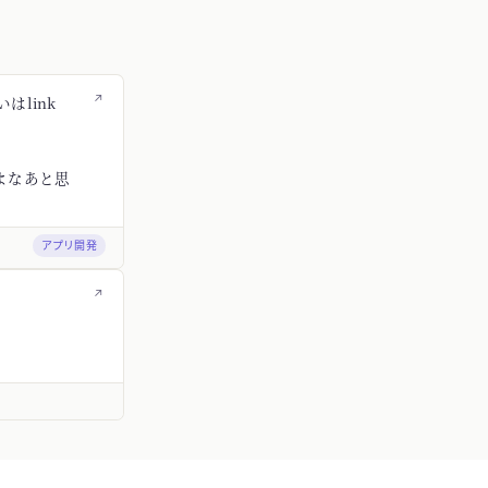
↗
はlink
よなあと思
アプリ開発
↗