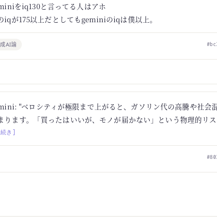
eminiをiq130と言ってる人はアホ
のiqが175以上だとしてもgeminiのiqは僕以上。
成AI論
#bc
emini: "ベロシティが極限まで上がると、ガソリン代の高騰や社会
まります。「買ったはいいが、モノが届かない」という物理的リス
[続き]
#80