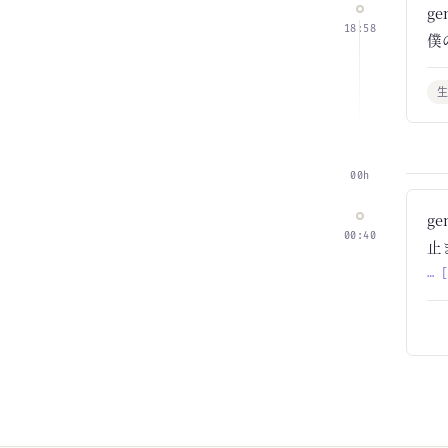
g
18:58
僕
生
00h
g
00:40
止
… 