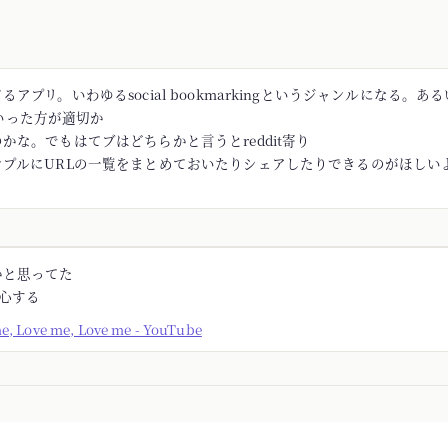
アプリ。いわゆるsocial bookmarkingというジャンルになる。あるい
rといった方が適切か
かな。でもはてブはどちらかと言うとreddit寄り
ンプルにURLの一覧をまとめておいたりシェアしたりできるのがほしい
かと思ってた
安心する
me, Love me, Love me - YouTube