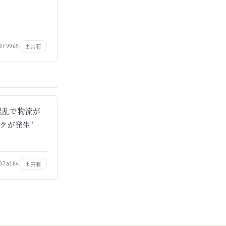
共有
3f99d9
混乱で物流が
クが発生"
共有
37a164