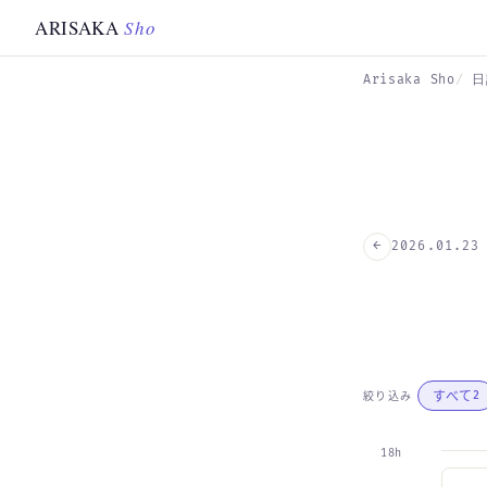
Skip to main content
ARISAKA
Sho
Arisaka Sho
日
←
2026.01.23
すべて
絞り込み
2
18h