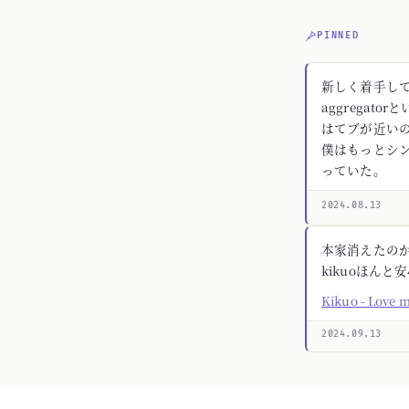
PINNED
新しく着手してる
aggregato
はてブが近いの
僕はもっとシ
っていた。
2024.08.13
本家消えたの
kikuoほんと
Kikuo - Love 
2024.09.13