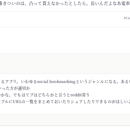
番きついのは、凸って貰えなかったとしたら。長いんだよなあ電
#5a
アプリ。いわゆるsocial bookmarkingというジャンルになる。あるい
rといった方が適切か
かな。でもはてブはどちらかと言うとreddit寄り
ンプルにURLの一覧をまとめておいたりシェアしたりできるのがほしい