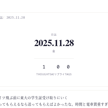
誌
2025.11.28
日誌
2025.11.28
金
1
0
0
THOUGHTS
AIリプライ
TAGS
イツ飛ぶ前に東大の学生証受け取りにいく
ってもらえるなら送ってもらえばよかったな。時間と電車賃重す