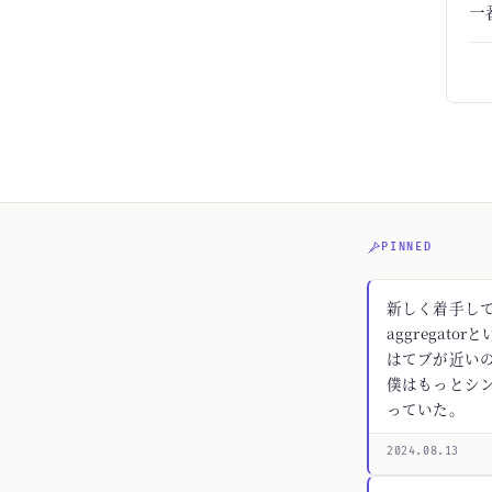
一
PINNED
新しく着手してる
aggregato
はてブが近いの
僕はもっとシ
っていた。
2024.08.13