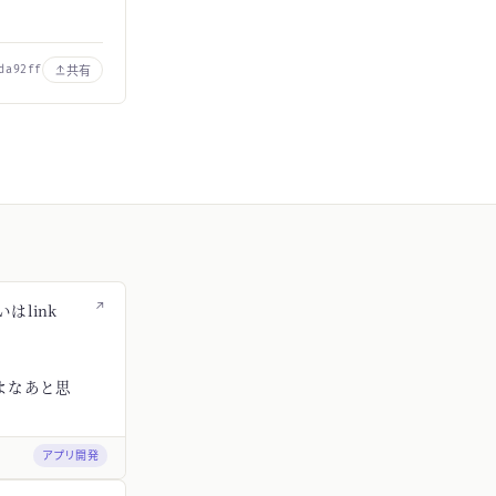
車
共有
da92ff
↗
はlink
よなあと思
アプリ開発