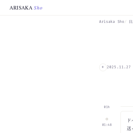
Skip to main content
ARISAKA
Sho
Arisaka Sho
日
←
2025.11.27
01h
ド
01:48
送