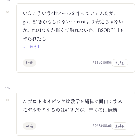
11h
いまこういうcliツールを作っているんだが、
go、好きかもしれない… rustより安定じゃない
か。rustなんか怖くて触れないわ。BSOD昨日も
やられたし
… [続き]
開発
共有
#65b28050
12h
AIプロトタイピングは数学を純粋に面白くする
モデルを考えるのは好きだが、書くのは億劫
AI論
共有
#948088a6