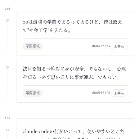
19h
ooは最強の学問であるってあるけど、僕は敢え
て"社会工学"を入れる。
学際領域
共有
#6042d274
法律を知る→絶対に身が安全、でもないし、心理
を知る→必ず思い通りに事が運ぶ、でもない。
学際領域
共有
#8659012d
21h
claude codeの何がいいって、使いやすいとこだ