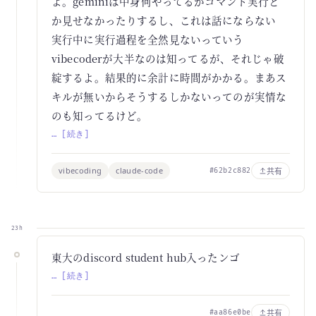
よ。geminiは中身何やってるかコマンド実行と
か見せなかったりするし、これは話にならない
実行中に実行過程を全然見ないっていう
vibecoderが大半なのは知ってるが、それじゃ破
綻するよ。結果的に余計に時間がかかる。まあス
キルが無いからそうするしかないってのが実情な
のも知ってるけど。
… [続き]
vibecoding
claude-code
共有
#62b2c882
23h
東大のdiscord student hub入ったンゴ
… [続き]
共有
#aa86e0be