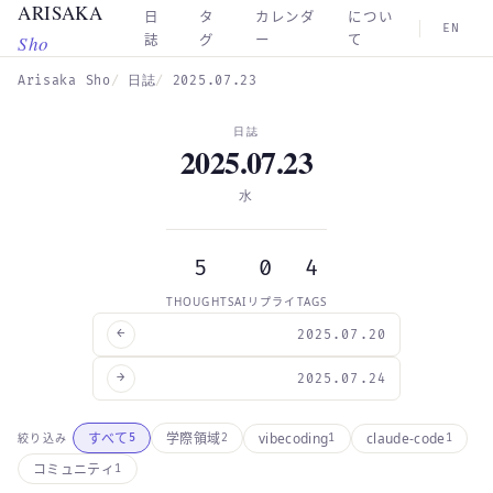
ARISAKA
Skip to main content
日
タ
カレンダ
につい
EN
Sho
誌
グ
ー
て
Arisaka Sho
日誌
2025.07.23
日誌
2025.07.23
水
5
0
4
THOUGHTS
AIリプライ
TAGS
←
2025.07.20
→
2025.07.24
vibecoding
claude-code
すべて
学際領域
絞り込み
5
2
1
1
コミュニティ
1