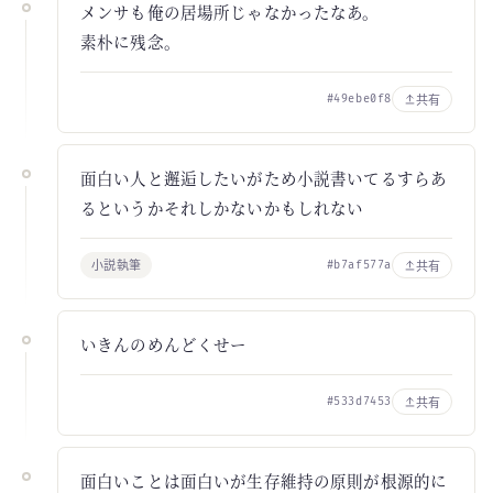
メンサも俺の居場所じゃなかったなあ。
素朴に残念。
共有
#49ebe0f8
面白い人と邂逅したいがため小説書いてるすらあ
るというかそれしかないかもしれない
小説執筆
共有
#b7af577a
いきんのめんどくせー
共有
#533d7453
面白いことは面白いが生存維持の原則が根源的に