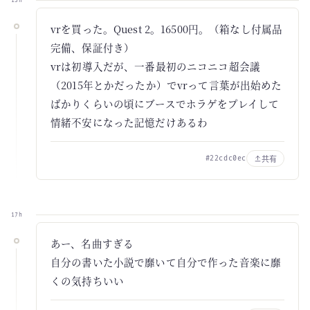
13h
vrを買った。Quest 2。16500円。（箱なし付属品
完備、保証付き）
vrは初導入だが、一番最初のニコニコ超会議
（2015年とかだったか）でvrって言葉が出始めた
ばかりくらいの頃にブースでホラゲをプレイして
情緒不安になった記憶だけあるわ
共有
#22cdc0ec
17h
あー、名曲すぎる
自分の書いた小説で靡いて自分で作った音楽に靡
くの気持ちいい