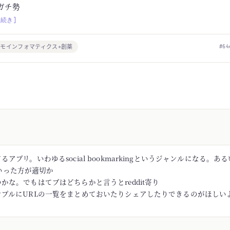
ガチ勢
[続き]
モインフォマティクス+創薬
#64
アプリ。いわゆるsocial bookmarkingというジャンルになる。あるい
rといった方が適切か
かな。でもはてブはどちらかと言うとreddit寄り
ンプルにURLの一覧をまとめておいたりシェアしたりできるのがほしい