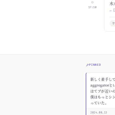
水
17:10
… 
ケ
PINNED
新しく着手してる
aggregato
はてブが近いの
僕はもっとシ
っていた。
2024.08.13