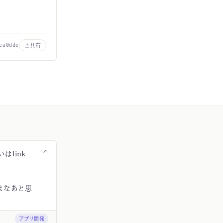
共有
ea0dde
↗
はlink
よなあと思
アプリ開発