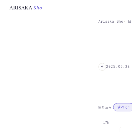
Skip to main content
ARISAKA
Sho
Arisaka Sho
日
←
2025.06.28
すべて
絞り込み
1
17h