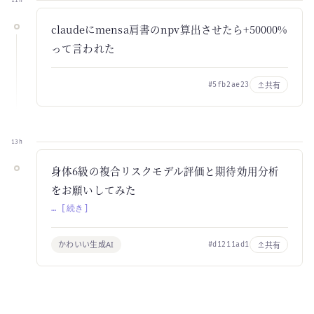
11h
claudeにmensa肩書のnpv算出させたら+50000%
って言われた
共有
#5fb2ae23
13h
身体6級の複合リスクモデル評価と期待効用分析
をお願いしてみた
… [続き]
かわいい生成AI
共有
#d1211ad1