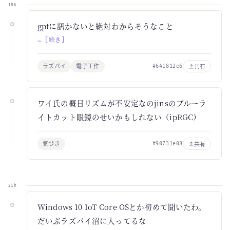
18h
gptに訊かないと絶対わからそうなこと
… [続き]
ラズパイ
電子工作
共有
#641812e6
ワイ氏の概日リズムが不安定なのjinsのブルーラ
イトカット眼鏡のせいかもしれない（ipRGC）
気づき
共有
#90731e08
21h
Windows 10 IoT Core OSとか初めて聞いたわ。
だいぶラズパイ沼に入ってるな