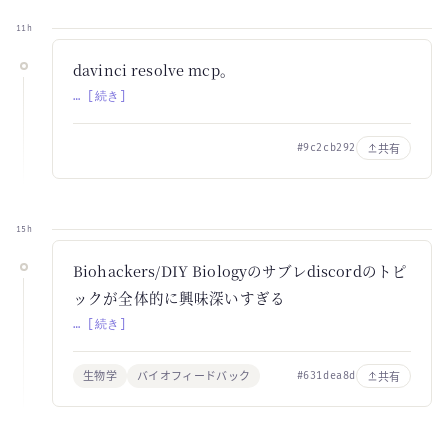
11h
davinci resolve mcp。
… [続き]
共有
#9c2cb292
15h
Biohackers/DIY Biologyのサブレdiscordのトピ
ックが全体的に興味深いすぎる
… [続き]
生物学
バイオフィードバック
共有
#631dea8d