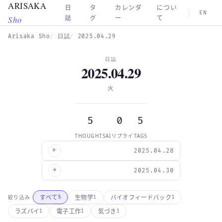
ARISAKA
Skip to main content
日
タ
カレンダ
につい
EN
Sho
誌
グ
ー
て
Arisaka Sho
日誌
2025.04.29
日誌
2025.04.29
火
5
0
5
THOUGHTS
AIリプライ
TAGS
←
2025.04.28
→
2025.04.30
すべて
生物学
バイオフィードバック
絞り込み
5
1
1
ラズパイ
電子工作
気づき
1
1
1