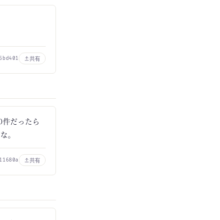
共有
5bd401
10件だったら
いな。
共有
11680a