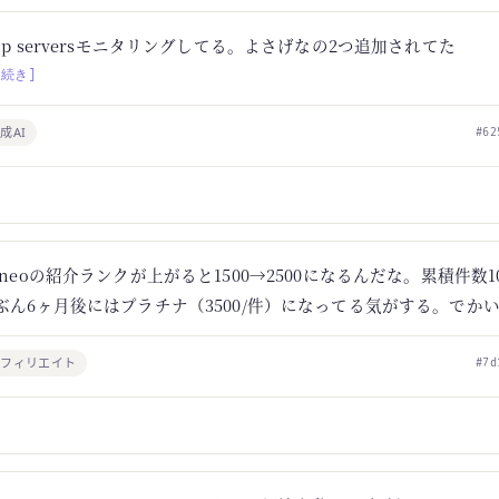
cp serversモニタリングしてる。よさげなの2つ追加されてた
[続き]
成AI
#62
ineoの紹介ランクが上がると1500→2500になるんだな。累積件数
ぶん6ヶ月後にはプラチナ（3500/件）になってる気がする。でか
アフィリエイト
#7d