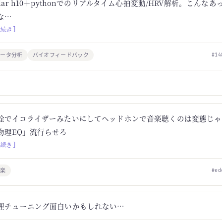
olar h10＋pythonでのリアルタイム心拍変動/HRV解析。こんな
な…
[続き]
データ分析
バイオフィードバック
#14
栓でイコライザーみたいにしてヘッドホンで音楽聴くのは変態じゃ
物理EQ」流行らせろ
[続き]
音楽
#ed
理チューニング面白いかもしれない…