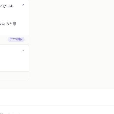
↗
はlink
よなあと思
アプリ開発
↗