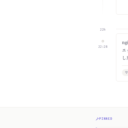
22h
n
22:28
エ
し
PINNED