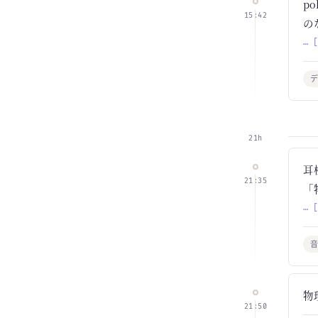
p
15:42
の
… 
21h
耳
21:35
「
… 
物
21:50