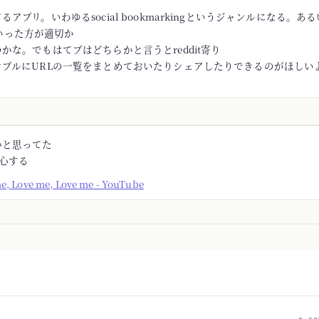
アプリ。いわゆるsocial bookmarkingというジャンルになる。あるい
rといった方が適切か
かな。でもはてブはどちらかと言うとreddit寄り
ンプルにURLの一覧をまとめておいたりシェアしたりできるのがほしい
かと思ってた
安心する
me, Love me, Love me - YouTube