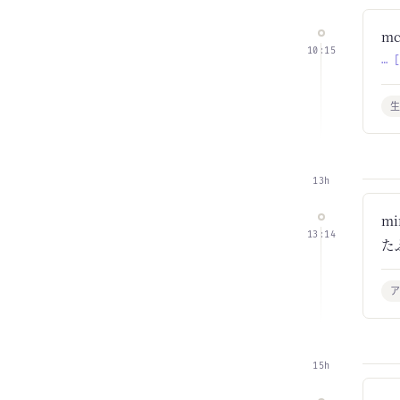
m
10:15
… 
生
13h
m
13:14
た
15h