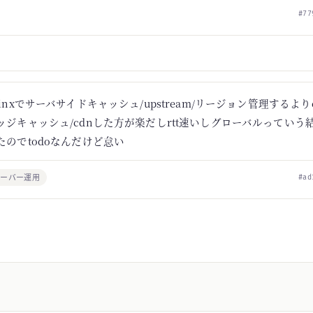
#77
ginxでサーバサイドキャッシュ/upstream/リージョン管理するよりclo
ッジキャッシュ/cdnした方が楽だしrtt速いしグローバルっていう
たのでtodoなんだけど怠い
サーバー運用
#ad