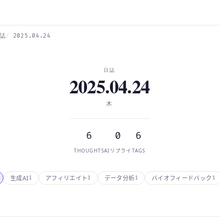
誌
2025.04.24
日誌
2025.04.24
木
6
0
6
THOUGHTS
AIリプライ
TAGS
生成AI
アフィリエイト
データ分析
バイオフィードバック
1
1
1
1