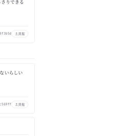
あっさりできる
共有
8f3b5d
ないらしい
共有
c569ff