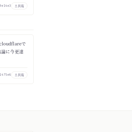
共有
9e14e3
udflareで
結論に今更達
共有
1475e6