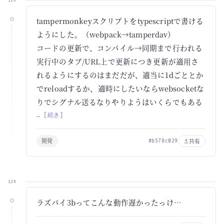
11h
tampermonkeyスクリプトをtypescriptで書ける
ようにした。（webpack→tamperdav）
コードの更新で、コンパイル→同期まで行われる
実行中のタブ/URL上で更新につき更新が適用さ
れるようにするのはまだだが、適当に1dごととか
でreloadするか、適時にしたいならwebsocketな
りでシグナル送るなりやりようはいくらでもある
… [続き]
開発
共有
#b578c029
12h
ラズパイ3bってこんな動作遅かったっけ…