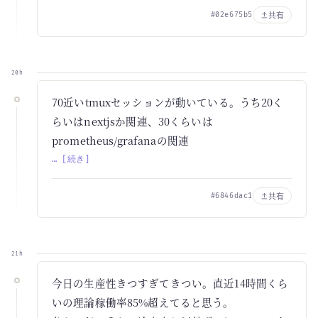
共有
#02e675b5
20h
70近いtmuxセッションが動いている。うち20く
らいはnextjsか関連、30くらいは
prometheus/grafanaの関連
… [続き]
共有
#6846dac1
21h
今日の生産性きつすぎてきつい。直近14時間くら
いの理論稼働率85%超えてると思う。