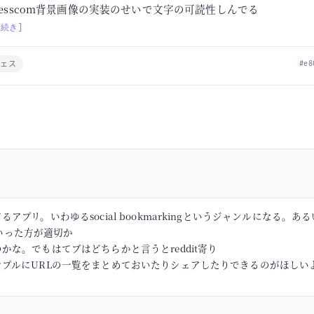
hesscom背景画像の実装のせいで文字の可読性しんでる
[続き]
チェス
#e8
アプリ。いわゆるsocial bookmarkingというジャンルになる。あるい
rといった方が適切か
かな。でもはてブはどちらかと言うとreddit寄り
ンプルにURLの一覧をまとめておいたりシェアしたりできるのがほしい