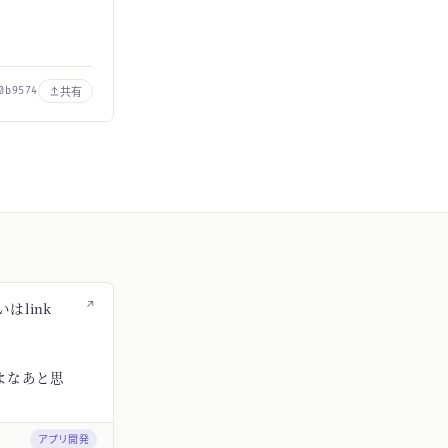
共有
0b9574
↗
はlink
よなあと思
アプリ開発