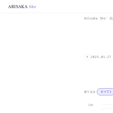
Skip to main content
ARISAKA
Sho
Arisaka Sho
日
←
2025.01.27
すべて
絞り込み
1
21h