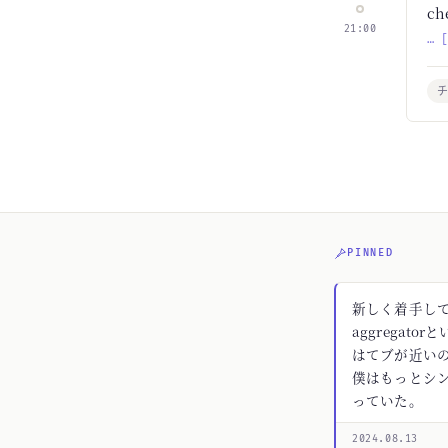
c
21:00
… 
PINNED
新しく着手してる
aggregato
はてブが近いの
僕はもっとシ
っていた。
2024.08.13