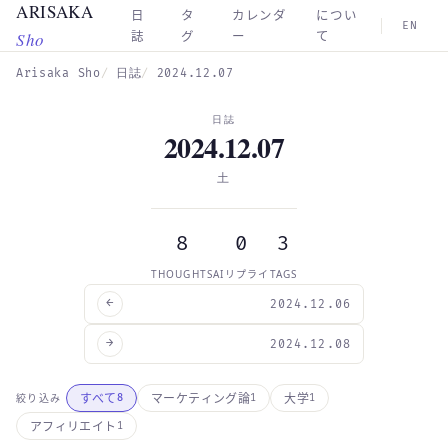
ARISAKA
Skip to main content
日
タ
カレンダ
につい
EN
Sho
誌
グ
ー
て
Arisaka Sho
日誌
2024.12.07
日誌
2024.12.07
土
8
0
3
THOUGHTS
AIリプライ
TAGS
←
2024.12.06
→
2024.12.08
すべて
マーケティング論
大学
絞り込み
8
1
1
アフィリエイト
1