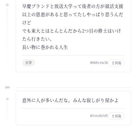
早慶ブランドと放送大学って後者の方が就活支援
以上の恩恵があると思ってたしやっぱり思うんだ
けど
でも東大とはとんとんだから2つ目の修士はいけ
たら行きたい。
長い物に巻かれる人生
大学
共有
#db6cea1b
19h
意外に人が多いんだな。みんな寂しがり屋かよ
共有
#144db3d5