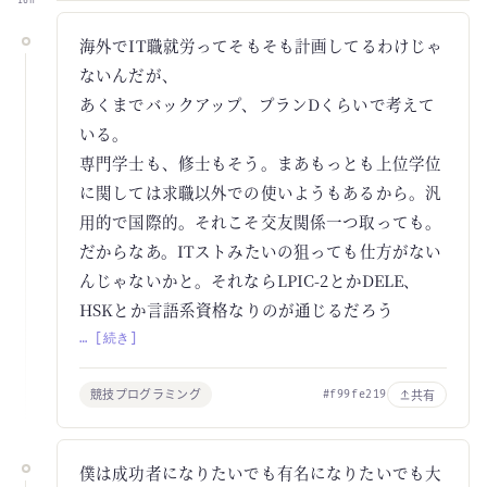
16h
海外でIT職就労ってそもそも計画してるわけじゃ
ないんだが、
あくまでバックアップ、プランDくらいで考えて
いる。
専門学士も、修士もそう。まあもっとも上位学位
に関しては求職以外での使いようもあるから。汎
用的で国際的。それこそ交友関係一つ取っても。
だからなあ。ITストみたいの狙っても仕方がない
んじゃないかと。それならLPIC-2とかDELE、
HSKとか言語系資格なりのが通じるだろう
… [続き]
競技プログラミング
共有
#f99fe219
僕は成功者になりたいでも有名になりたいでも大