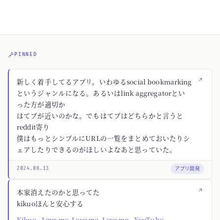
PINNED
↗
新しく着手してるアプリ。いわゆるsocial bookmarking
というジャンルになる。あるいはlink aggregatorとい
った方が適切か
はてブが近いのかな。でもはてブはどちらかと言うと
reddit寄り
僕はもっとシンプルにURLの一覧をまとめておいたりシ
ェアしたりできるのがほしいよなあと思っていた。
アプリ開発
2024.08.13
↗
本家消えたのかと思ってた
kikuoほんと安心する
Kikuo - Love me, Love me, Love me - YouTube