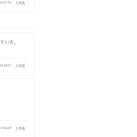
共有
4e57fe
していた。
共有
09a0f7
共有
e3dae9