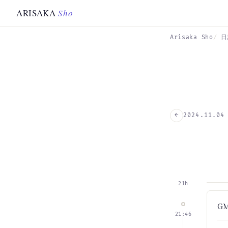
Skip to main content
ARISAKA
Sho
Arisaka Sho
日
←
2024.11.04
21h
G
21:46