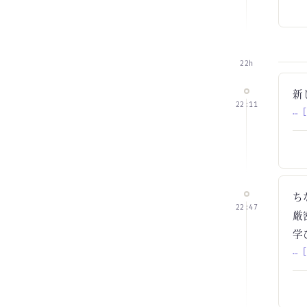
22h
新
22:11
… 
ち
22:47
厳
学
… 