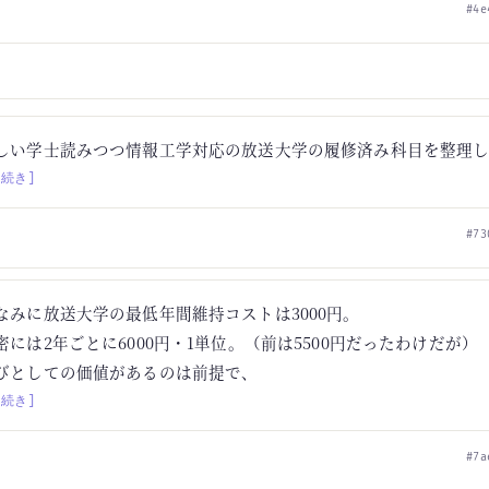
#4e
しい学士読みつつ情報工学対応の放送大学の履修済み科目を整理
[続き]
#73
なみに放送大学の最低年間維持コストは3000円。
密には2年ごとに6000円・1単位。（前は5500円だったわけだが）
びとしての価値があるのは前提で、
[続き]
#7a