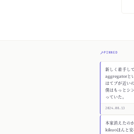
PINNED
新しく着手してる
aggregato
はてブが近いの
僕はもっとシ
っていた。
2024.08.13
本家消えたの
kikuoほんと