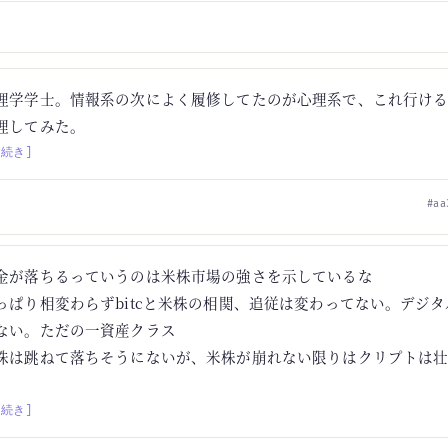
理学学士。情報系の次によく履修してたのが心理系で、これ行け
理してみた。
[続き]
#aa
金が落ちるっていうのは米株市場の強さを示しているな
っぱり相変わらずbitcと米株の相関、追従は変わってない。デジ
ない。ただの一資産クラス
株は跳ねて落ちそうにないが、米株が崩れない限りはクリプトは
。
[続き]