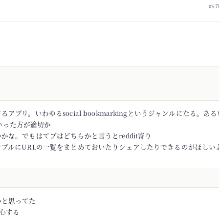
#47
アプリ。いわゆるsocial bookmarkingというジャンルになる。あるい
rといった方が適切か
かな。でもはてブはどちらかと言うとreddit寄り
ンプルにURLの一覧をまとめておいたりシェアしたりできるのがほしい
かと思ってた
安心する