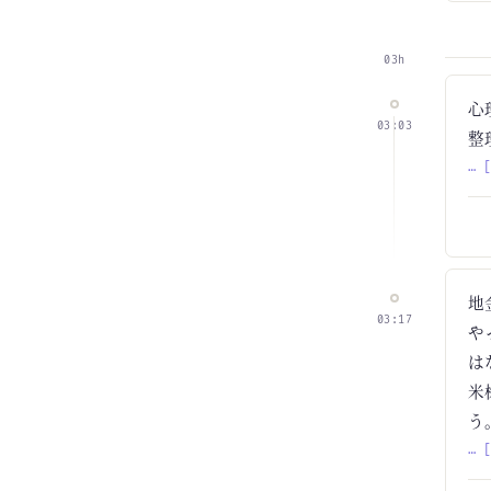
03h
心
03:03
整
… 
地
03:17
や
は
米
う
… 