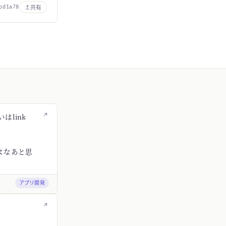
共有
bd1a78
↗
はlink
よなあと思
アプリ開発
↗