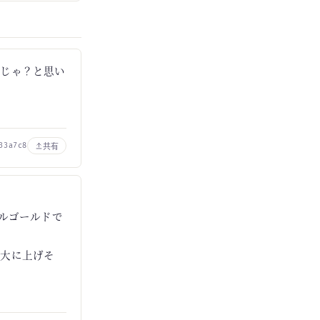
るじゃ？と思い
共有
33a7c8
タルゴールドで
壮大に上げそ