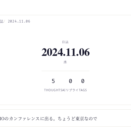
誌
2024.11.06
日誌
2024.11.06
水
5
0
0
THOUGHTS
AIリプライ
TAGS
MOのカンファレンスに出る。ちょうど東京なので