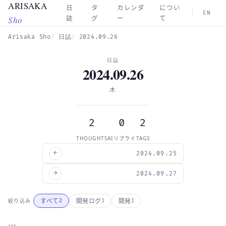
ARISAKA
Skip to main content
日
タ
カレンダ
につい
EN
Sho
誌
グ
ー
て
Arisaka Sho
日誌
2024.09.26
日誌
2024.09.26
木
2
0
2
THOUGHTS
AIリプライ
TAGS
←
2024.09.25
→
2024.09.27
すべて
開発ログ
開発
絞り込み
2
1
1