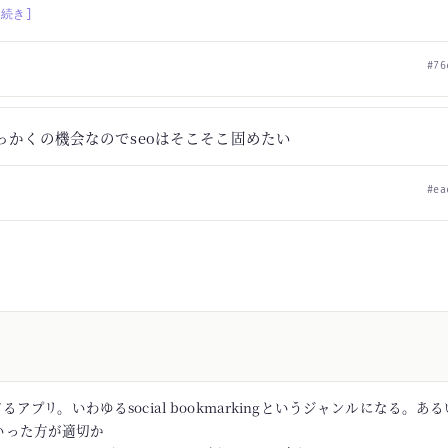
[続き]
#76
っかくの機会なのでseoはそこそこ固めたい
#ea
アプリ。いわゆるsocial bookmarkingというジャンルになる。あるい
rといった方が適切か