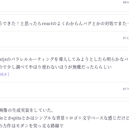
#04
うできた！と思ったらreactのよくわからんバグとかの対処でまた
#74
extjsのパラレルルーティングを導入してみようとしたら明らかな
ので少し調べてやはり使わないほうが無難だったららしい
[続き]
#f7
g画像の生成実装をしていた。
oteとかqiitaとかはシンプルな背景＋ロゴ＋文字ベースな感じだけ
の力作はモダンを突っ走る路線で