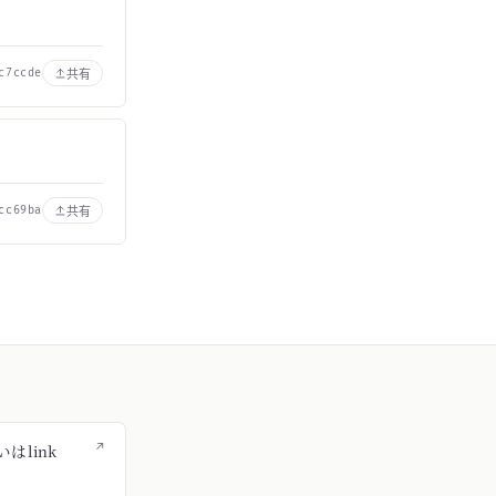
共有
c7ccde
共有
cc69ba
↗
はlink