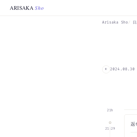
Skip to main content
ARISAKA
Sho
Arisaka Sho
日
←
2024.08.30
21h
返
21:29