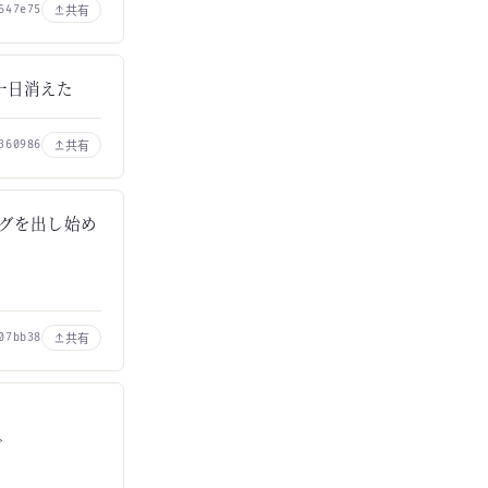
共有
647e75
一日消えた
共有
360986
バグを出し始め
共有
07bb38
ど