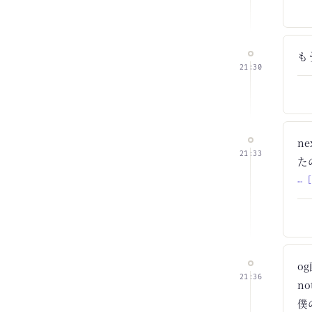
も
21:30
n
21:33
た
… 
o
21:36
n
僕