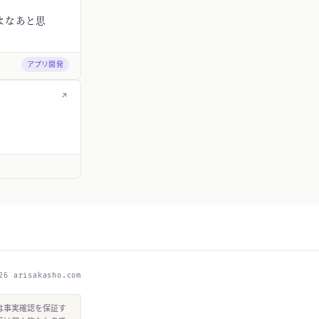
よなあと思
アプリ開発
↗
26 arisakasho.com
は事実確認を保証す