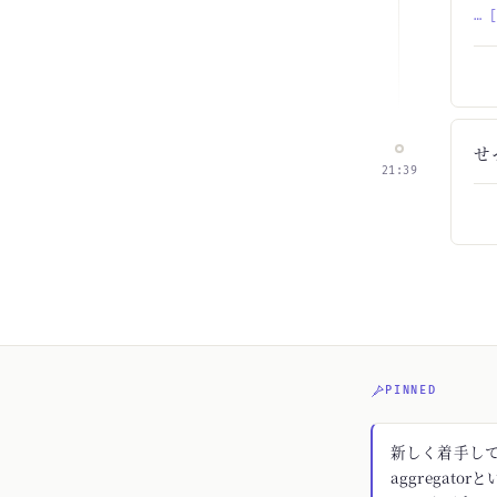
… 
せ
21:39
PINNED
新しく着手してる
aggregato